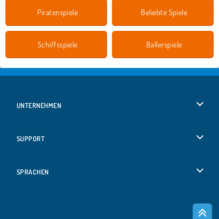
Piratenspiele
Beliebte Spiele
Schiffsspiele
Ballerspiele
UNTERNEHMEN
Benutzungsbedingungen
SUPPORT
Unsere Datenschutzre ...
Hilfe
SPRACHEN
Cookies
Русский
Cookie-Kontrolle