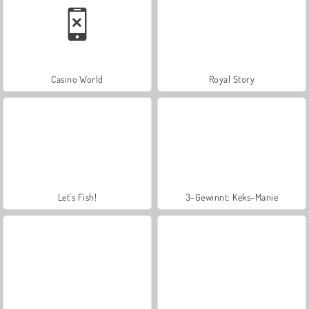
Casino World
Royal Story
Let's Fish!
3-Gewinnt: Keks-Manie