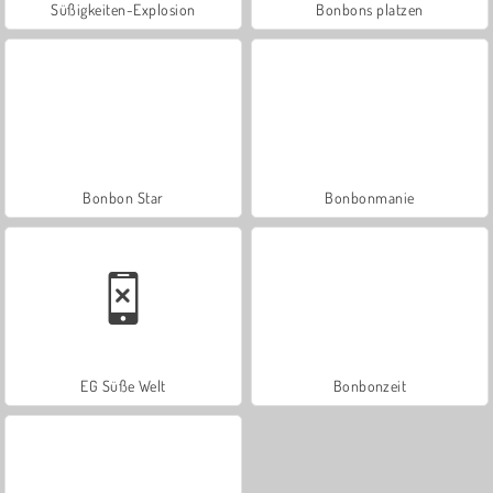
Süßigkeiten-Explosion
Bonbons platzen
Bonbon Star
Bonbonmanie
EG Süße Welt
Bonbonzeit