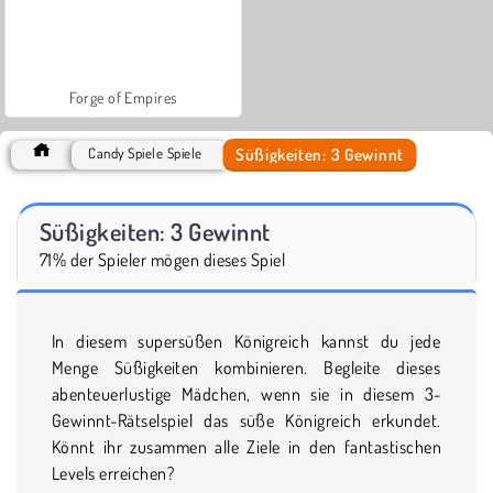
Forge of Empires
Süßigkeiten: 3 Gewinnt
Candy Spiele Spiele
Süßigkeiten: 3 Gewinnt
71% der Spieler mögen dieses Spiel
In diesem supersüßen Königreich kannst du jede
Menge Süßigkeiten kombinieren. Begleite dieses
abenteuerlustige Mädchen, wenn sie in diesem 3-
Gewinnt-Rätselspiel das süße Königreich erkundet.
Könnt ihr zusammen alle Ziele in den fantastischen
Levels erreichen?