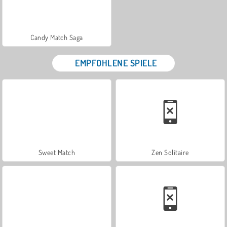
Candy Match Saga
EMPFOHLENE SPIELE
Sweet Match
Zen Solitaire