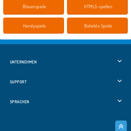
Blasenspiele
HTML5-spellen
Handyspiele
Beliebte Spiele
UNTERNEHMEN
Benutzungsbedingungen
SUPPORT
Unsere Datenschutzre ...
Hilfe
SPRACHEN
Cookies
English
Cookie-Kontrolle