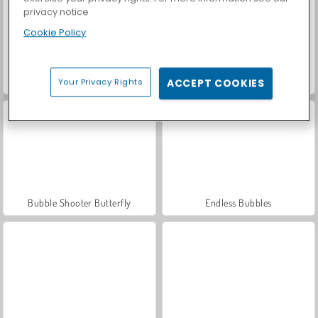
privacy notice
Cookie Policy
Let's Fish!
Casino World
Your Privacy Rights
ACCEPT COOKIES
Bubble Shooter Butterfly
Endless Bubbles