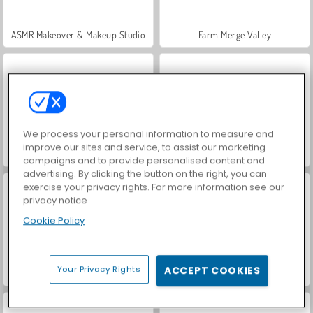
ASMR Makeover & Makeup Studio
Farm Merge Valley
We process your personal information to measure and
improve our sites and service, to assist our marketing
VegaMix Da Vinci Puzzles
Hidden Object: Street of Secrets
campaigns and to provide personalised content and
advertising. By clicking the button on the right, you can
exercise your privacy rights. For more information see our
privacy notice
Cookie Policy
Your Privacy Rights
ACCEPT COOKIES
World War 2 Shooter
Car Parking City Duel