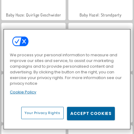
Baby Haze: Quirlige Geschwister
Baby Hazel: Strandparty
We process your personal information to measure and
improve our sites and service, to assist our marketing
Baby Hazel: Gartenparty
Spaß beim Zahnarzt
campaigns and to provide personalised content and
advertising. By clicking the button on the right, you can
exercise your privacy rights. For more information see our
privacy notice
Cookie Policy
Your Privacy Rights
ACCEPT COOKIES
Kleine Nägel, große Probleme
Pop It Master