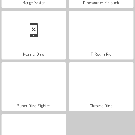
Merge Master
Dinosaurier Malbuch
Puzzle: Dino
T-Rex in Rio
Super Dino Fighter
Chrome Dino