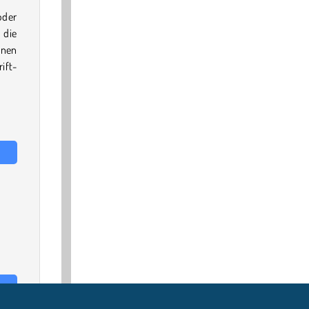
oder
 die
inen
ift-