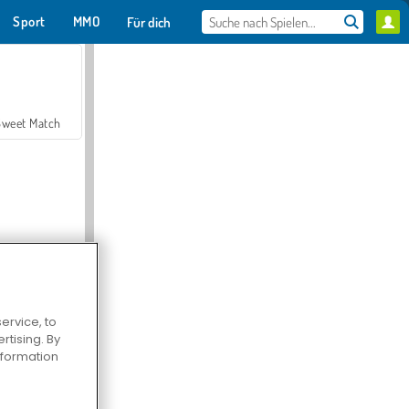
Sport
MMO
Für dich
Sweet Match
ervice, to
en Solitaire
tising. By
information