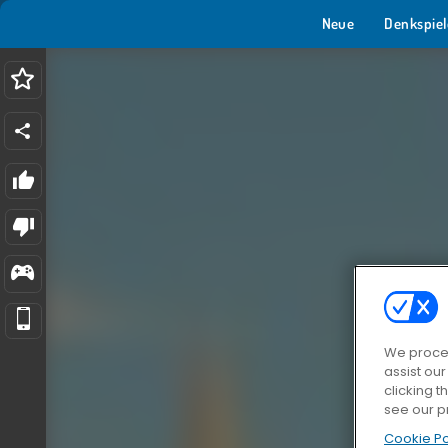
Neue
Denkspiel
We proces
assist ou
clicking t
see our p
Cookie Po