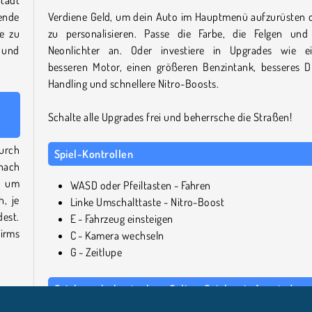
ende
Verdiene Geld, um dein Auto im Hauptmenü aufzurüsten 
e zu
zu personalisieren. Passe die Farbe, die Felgen und
i und
Neonlichter an. Oder investiere in Upgrades wie e
besseren Motor, einen größeren Benzintank, besseres Dr
Handling und schnellere Nitro-Boosts.
Schalte alle Upgrades frei und beherrsche die Straßen!
durch
Spiel-Kontrollen
nach
, um
WASD oder Pfeiltasten - Fahren
, je
Linke Umschalttaste - Nitro-Boost
dest.
E - Fahrzeug einsteigen
irms
C - Kamera wechseln
G - Zeitlupe
Spiele mehr kostenlose Online-Spiele wie Aventador
Vice Crime City