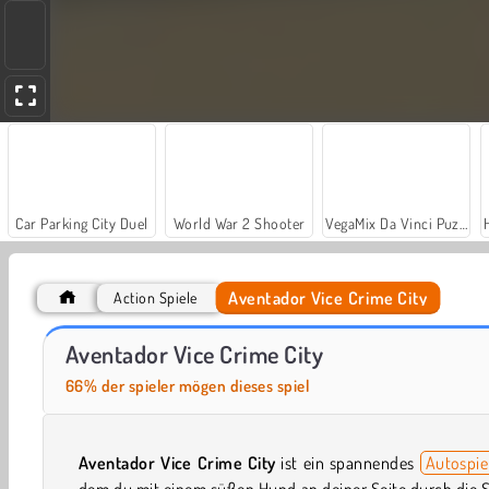
Car Parking City Duel
World War 2 Shooter
VegaMix Da Vinci Puzzles
Aventador Vice Crime City
Action Spiele
Royal Story
Let's Fish!
Aventador Vice Crime City
66% der spieler mögen dieses spiel
Aventador Vice Crime City
ist ein spannendes
Autospie
dem du mit einem süßen Hund an deiner Seite durch die 