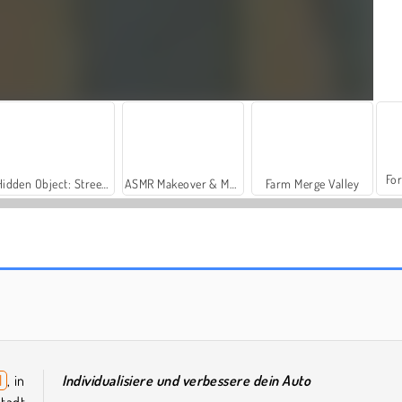
For
Hidden Object: Street of Secrets
ASMR Makeover & Makeup Studio
Farm Merge Valley
Casino World
Cool Supercars Stunts PvP
l
, in
Individualisiere und verbessere dein Auto
Stadt