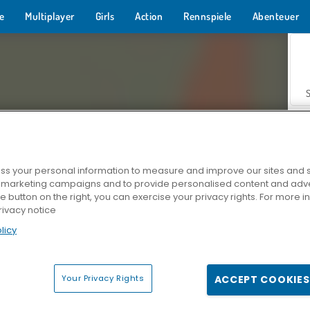
e
Multiplayer
Girls
Action
Rennspiele
Abenteuer
s your personal information to measure and improve our sites and s
r marketing campaigns and to provide personalised content and adver
Z
he button on the right, you can exercise your privacy rights. For more 
rivacy notice
licy
Your Privacy Rights
ACCEPT COOKIES