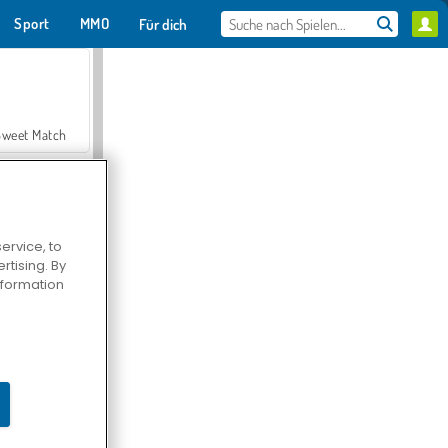
Sport
MMO
Für dich
Sweet Match
ervice, to
tising. By
en Solitaire
information
Farmerama