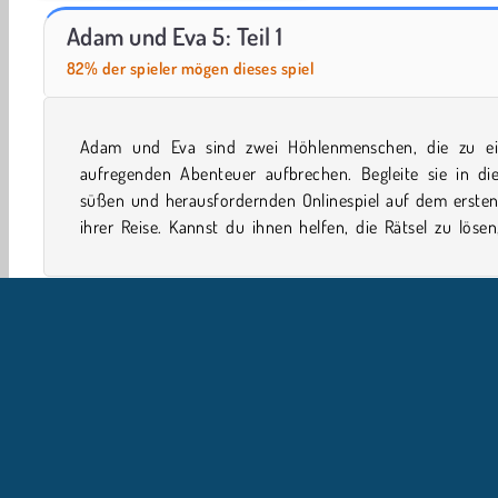
Adam and Eve: Love Quest
Adam und Eva: Adam der Geist
Adam und Eva 5: Teil 1
82% der spieler mögen dieses spiel
Adam und Eva sind zwei Höhlenmenschen, die zu e
unterwegs auf sie warten, und alle Hinderniss
aufregenden Abenteuer aufbrechen. Begleite sie in di
süßen und herausfordernden Onlinespiel auf dem ersten 
ihrer Reise. Kannst du ihnen helfen, die Rätsel zu lösen
Einzelspieler
Valentinstag
Adam und Eva Spiel
A
U