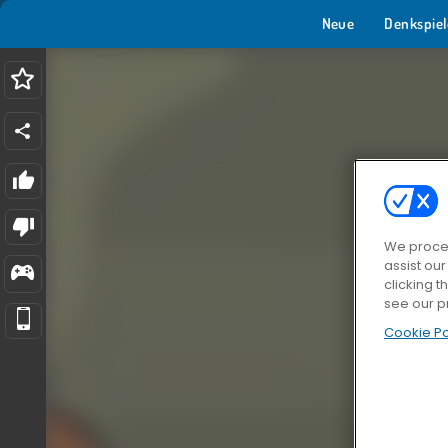
Neue
Denkspiel
We proces
assist ou
clicking t
see our p
Cookie Po