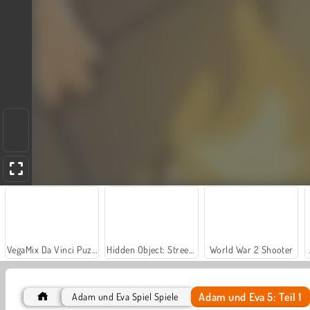
VegaMix Da Vinci Puzzles
Hidden Object: Street of Secrets
World War 2 Shooter
Adam und Eva 5: Teil 1
Adam und Eva Spiel Spiele