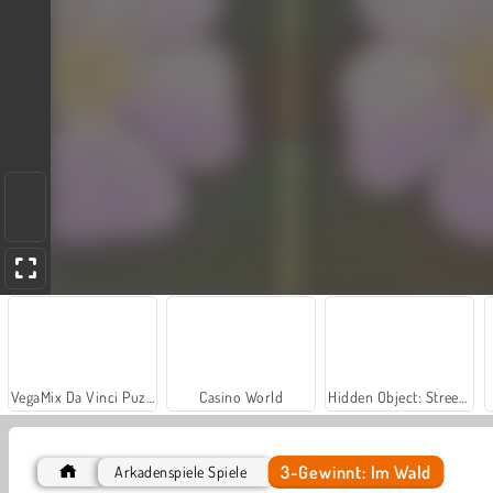
VegaMix Da Vinci Puzzles
Casino World
Hidden Object: Street of Secrets
3-Gewinnt: Im Wald
Arkadenspiele Spiele