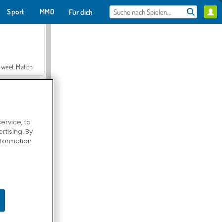
Sport
MMO
Für dich
Sweet Match
ervice, to
tising. By
en Solitaire
information
Farmerama