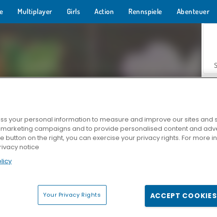
e
Multiplayer
Girls
Action
Rennspiele
Abenteuer
s your personal information to measure and improve our sites and s
r marketing campaigns and to provide personalised content and adver
Z
he button on the right, you can exercise your privacy rights. For more 
rivacy notice
licy
Your Privacy Rights
ACCEPT COOKIES