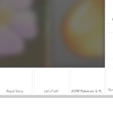
For
Royal Story
Let's Fish!
ASMR Makeover & Makeup Studio