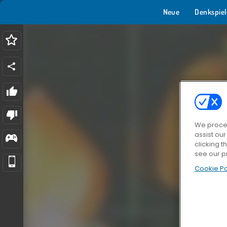
Neue
Denkspiel
We proces
assist ou
clicking t
see our p
Cookie Po