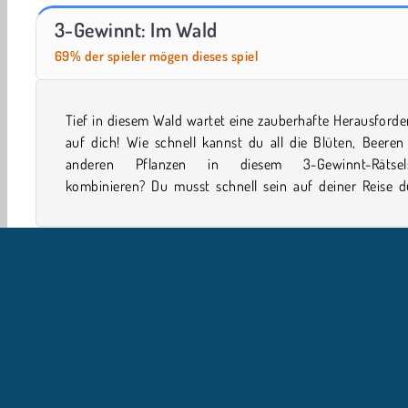
World War 2 Shooter
Farm Merge Valley
3-Gewinnt: Im Wald
69% der spieler mögen dieses spiel
Tief in diesem Wald wartet eine zauberhafte Herausford
den Wald, denn du hast nicht viel Zeit, um jeden Leve
auf dich! Wie schnell kannst du all die Blüten, Beeren
anderen Pflanzen in diesem 3-Gewinnt-Rätsels
kombinieren? Du musst schnell sein auf deiner Reise d
WebGL
Arkadenspiele
Familienspiele
Match 3
U