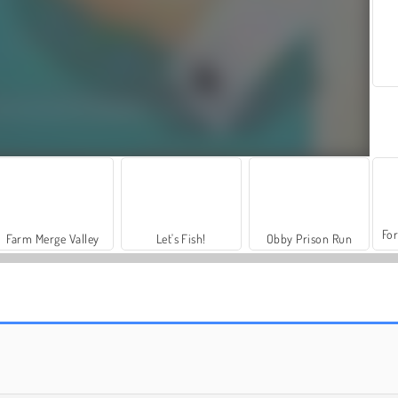
For
Farm Merge Valley
Let's Fish!
Obby Prison Run
Red Escape
Cube Stories: Escape