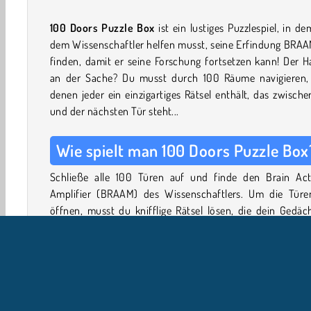
100 Doors Puzzle Box
ist ein lustiges Puzzlespiel, in d
dem Wissenschaftler helfen musst, seine Erfindung BRAA
finden, damit er seine Forschung fortsetzen kann! Der 
an der Sache? Du musst durch 100 Räume navigieren,
denen jeder ein einzigartiges Rätsel enthält, das zwische
und der nächsten Tür steht...
Wie spielt man 100 Doors Puzzle Box
Schließe alle 100 Türen auf und finde den Brain Acti
Amplifier (BRAAM) des Wissenschaftlers. Um die Türe
öffnen, musst du knifflige Rätsel lösen, die dein Gedäc
und deine Fähigkeiten zur Mustererkennung auf die P
stellen.
Durchsuche jeden Raum sorgfältig und halte Ausschau 
allem, was ein Hinweis sein könnte. Interagiere mit jeder K
jeder Schublade und jedem Mechanismus, den du find