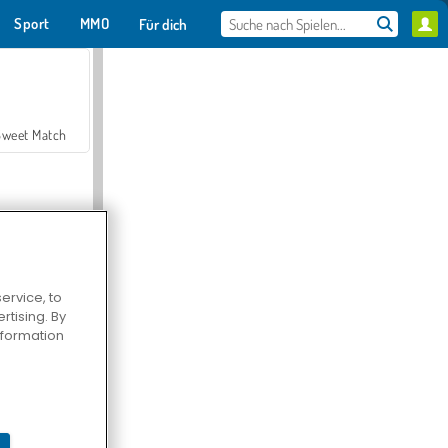
Sport
MMO
Für dich
Sweet Match
ervice, to
tising. By
en Solitaire
information