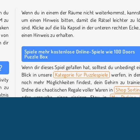
em du
Wenn du in einem der Räume nicht weiterkommst, kanns
M zu
um einen Hinweis bitten, damit die Rätsel leichter zu l
Haken
sind. Klicke auf die lila Kapsel in der unteren rechten Ecke
 von
einen Hinweis zu erhalten.
n dir
Spiele mehr kostenlose Online-Spiele wie 100 Doors
Puzzle Box
?
Wenn dir dieses Spiel gefallen hat, solltest du unbedingt e
Blick in unsere
Kategorie für Puzzlespiele
werfen, in de
vity
noch mehr Möglichkeiten findest, dein Gehirn zu trainie
n zu
Ordne die chaotischen Regale voller Waren in
Shop Sortin
htnis
oder versuche, einen riesigen Stau in
My Parking 
robe
aufzulösen!
Wer hat 100 Doors Puzzle Box entwickelt?
nach
100 Doors Puzzle Box
wurde von Mirra Games entwickelt.
iste,
est.