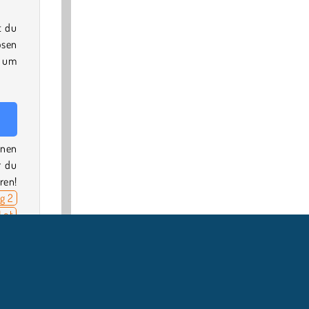
t du
ösen
, um
inen
r du
ren!
g 2
Lot