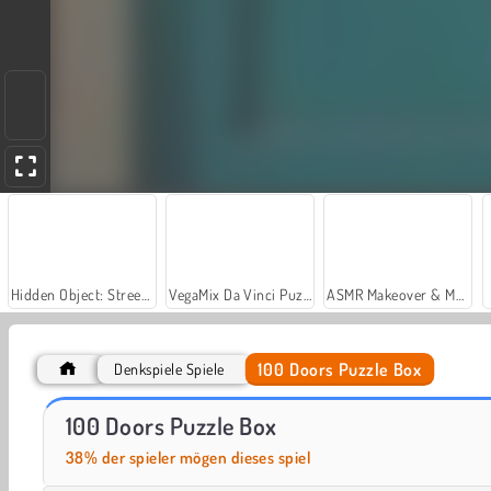
Hidden Object: Street of Secrets
VegaMix Da Vinci Puzzles
ASMR Makeover & Makeup Studio
100 Doors Puzzle Box
Denkspiele Spiele
Metro Escape
The White Room 4
100 Doors Puzzle Box
38% der spieler mögen dieses spiel