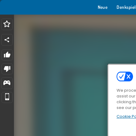
Neue
Denkspiel
We proces
assist ou
clicking t
see our p
Cookie Po