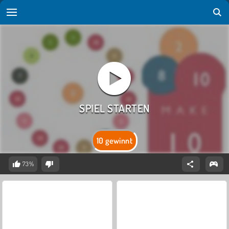
10 gewinnt
73%