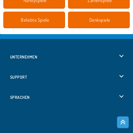
Handyspiele
Zahlenspiele
Beliebte Spiele
Denkspiele
UNTERNEHMEN
Benutzungsbedingungen
SUPPORT
Unsere Datenschutzre ...
Hilfe
SPRACHEN
Cookies
English
Cookie-Kontrolle
Русский