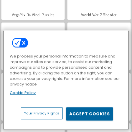
VegaMix Da Vinci Puzzles
World War 2 Shooter
We process your personal information to measure and
improve our sites and service, to assist our marketing
Royal Story
Let's Fish!
campaigns and to provide personalised content and
advertising. By clicking the button on the right, you can
exercise your privacy rights. For more information see our
privacy notice
Cookie Policy
Your Privacy Rights
ACCEPT COOKIES
Hidden Object: Street of Secrets
ASMR Makeover & Makeup Studio