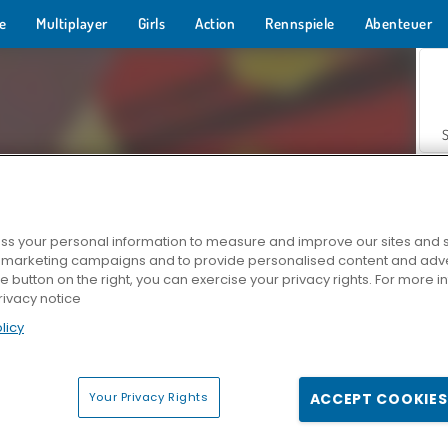
e
Multiplayer
Girls
Action
Rennspiele
Abenteuer
s your personal information to measure and improve our sites and s
r marketing campaigns and to provide personalised content and adver
Z
he button on the right, you can exercise your privacy rights. For more 
rivacy notice
licy
Your Privacy Rights
ACCEPT COOKIES