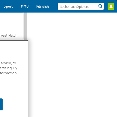
Sport
MMO
Für dich
Sweet Match
ervice, to
tising. By
en Solitaire
information
Farmerama