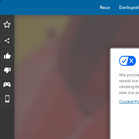
Neue
Denkspiel
We proces
assist ou
clicking t
see our p
Cookie Po