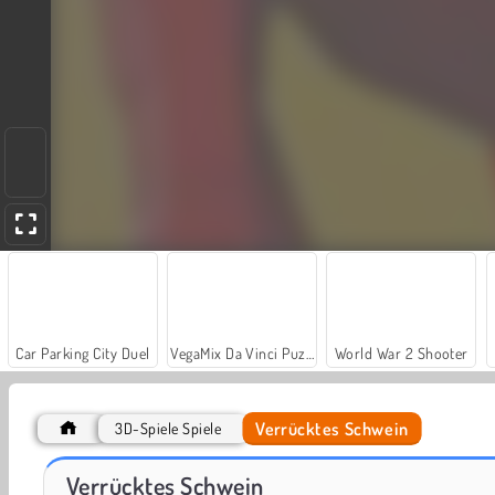
Car Parking City Duel
VegaMix Da Vinci Puzzles
World War 2 Shooter
Verrücktes Schwein
3D-Spiele Spiele
Puzzle: Cartoon-Bauernhoftiere
Mango Piggy Piggy: Farm Harvest
Verrücktes Schwein