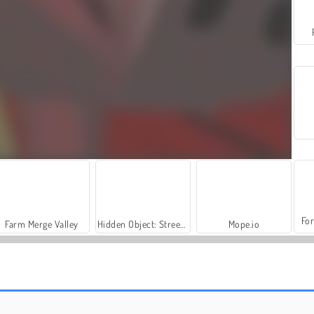
For
Farm Merge Valley
Hidden Object: Street of Secrets
Mope.io
Lucky Gold Piggies
Let's Fish!