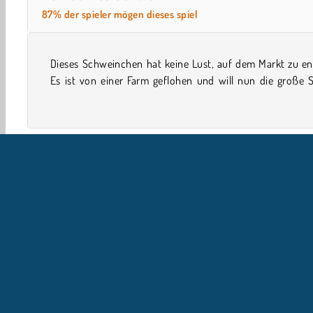
87% der spieler mögen dieses spiel
Dieses Schweinchen hat keine Lust, auf dem Markt zu en
erobern. Sorgst du dafür, dass es keine Probleme bekom
Es ist von einer Farm geflohen und will nun die große 
Simulationsspiele
Einzelspieler
WebGL
3D-Spiel
U