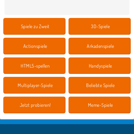
Spiele zu Zweit
3D-Spiele
Actionspiele
Arkadenspiele
HTML5-spellen
Handyspiele
Multiplayer-Spiele
Beliebte Spiele
Jetzt probieren!
Meme-Spiele