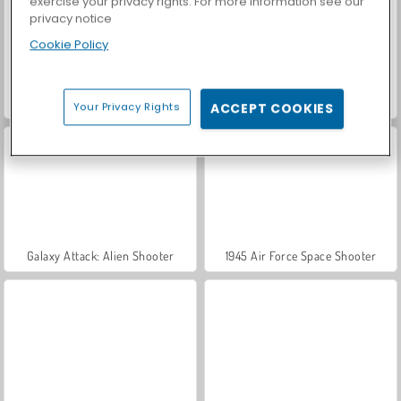
exercise your privacy rights. For more information see our
privacy notice
Cookie Policy
Car Parking City Duel
Let's Fish!
Your Privacy Rights
ACCEPT COOKIES
Galaxy Attack: Alien Shooter
1945 Air Force Space Shooter