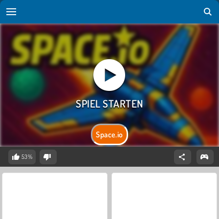
Space.io
53%