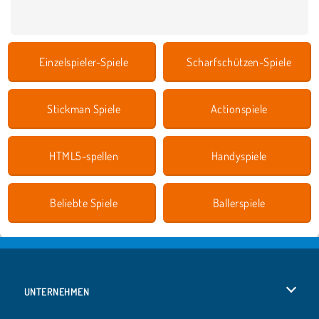
Einzelspieler-Spiele
Scharfschützen-Spiele
Stickman Spiele
Actionspiele
HTML5-spellen
Handyspiele
Beliebte Spiele
Ballerspiele
UNTERNEHMEN