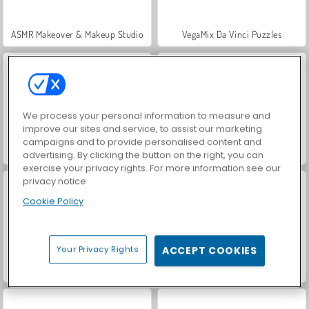
ASMR Makeover & Makeup Studio
VegaMix Da Vinci Puzzles
We process your personal information to measure and
improve our sites and service, to assist our marketing
campaigns and to provide personalised content and
Casino World
Royal Story
advertising. By clicking the button on the right, you can
exercise your privacy rights. For more information see our
privacy notice
Cookie Policy
Your Privacy Rights
ACCEPT COOKIES
Let's Fish!
Hidden Object: Street of Secrets