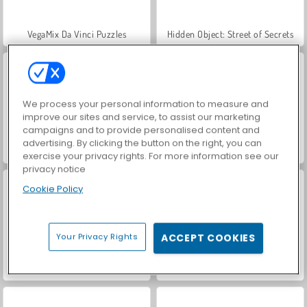
VegaMix Da Vinci Puzzles
Hidden Object: Street of Secrets
We process your personal information to measure and
improve our sites and service, to assist our marketing
campaigns and to provide personalised content and
advertising. By clicking the button on the right, you can
Casino World
ASMR Makeover & Makeup Studio
exercise your privacy rights. For more information see our
privacy notice
Cookie Policy
Your Privacy Rights
ACCEPT COOKIES
World War 2 Shooter
Farm Merge Valley