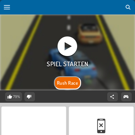
Rush Race
79%