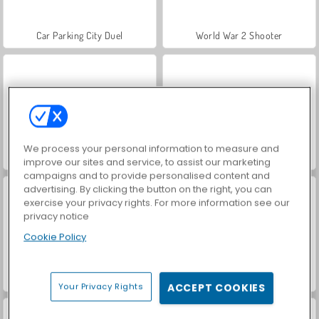
Car Parking City Duel
World War 2 Shooter
We process your personal information to measure and
VegaMix Da Vinci Puzzles
Royal Story
improve our sites and service, to assist our marketing
campaigns and to provide personalised content and
advertising. By clicking the button on the right, you can
exercise your privacy rights. For more information see our
privacy notice
Cookie Policy
Let's Fish!
Hidden Object: Street of Secrets
Your Privacy Rights
ACCEPT COOKIES