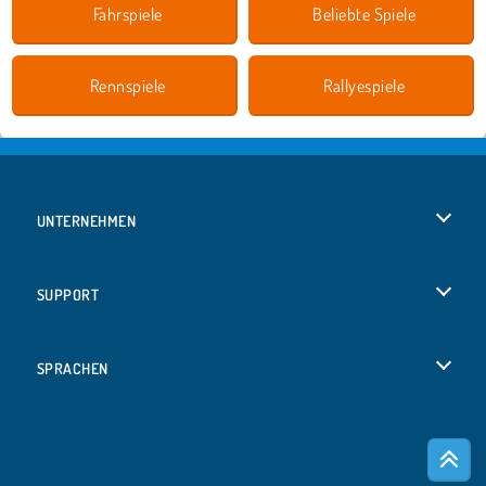
Fahrspiele
Beliebte Spiele
Rennspiele
Rallyespiele
UNTERNEHMEN
Benutzungsbedingungen
SUPPORT
Unsere Datenschutzre ...
Hilfe
SPRACHEN
Cookies
Русский
Cookie-Kontrolle