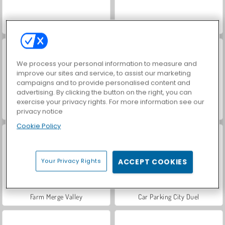
Hidden Object: Street of Secrets
ASMR Makeover & Makeup Studio
We process your personal information to measure and
improve our sites and service, to assist our marketing
campaigns and to provide personalised content and
advertising. By clicking the button on the right, you can
exercise your privacy rights. For more information see our
VegaMix Da Vinci Puzzles
World War 2 Shooter
privacy notice
Cookie Policy
Your Privacy Rights
ACCEPT COOKIES
Farm Merge Valley
Car Parking City Duel