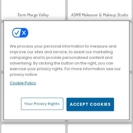
Farm Merge Valley
ASMR Makeover & Makeup Studio
We process your personal information to measure and
improve our sites and service, to assist our marketing
campaigns and to provide personalised content and
advertising. By clicking the button on the right, you can
VegaMix Da Vinci Puzzles
Hidden Object: Street of Secrets
exercise your privacy rights. For more information see our
privacy notice
Cookie Policy
Your Privacy Rights
ACCEPT COOKIES
World War 2 Shooter
Casino World