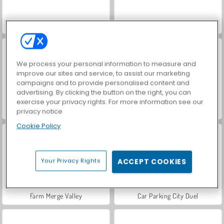
VegaMix Da Vinci Puzzles
World War 2 Shooter
We process your personal information to measure and
improve our sites and service, to assist our marketing
campaigns and to provide personalised content and
advertising. By clicking the button on the right, you can
exercise your privacy rights. For more information see our
Hidden Object: Street of Secrets
ASMR Makeover & Makeup Studio
privacy notice
Cookie Policy
Your Privacy Rights
ACCEPT COOKIES
Farm Merge Valley
Car Parking City Duel