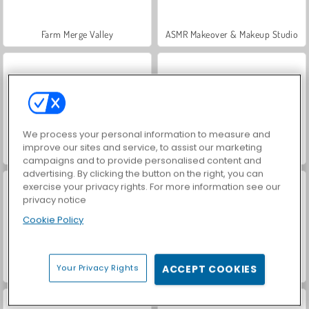
Farm Merge Valley
ASMR Makeover & Makeup Studio
We process your personal information to measure and
improve our sites and service, to assist our marketing
VegaMix Da Vinci Puzzles
Hidden Object: Street of Secrets
campaigns and to provide personalised content and
advertising. By clicking the button on the right, you can
exercise your privacy rights. For more information see our
privacy notice
Cookie Policy
Your Privacy Rights
ACCEPT COOKIES
World War 2 Shooter
Royal Story