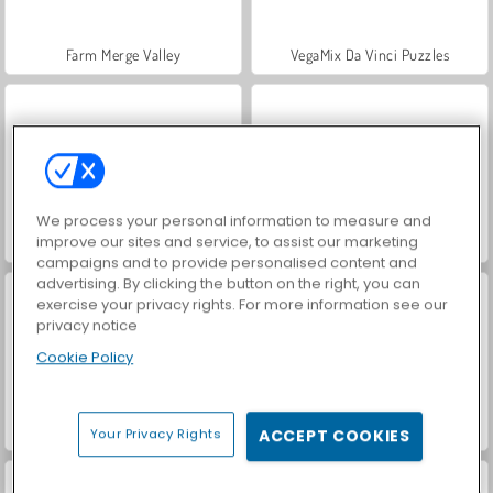
Farm Merge Valley
VegaMix Da Vinci Puzzles
We process your personal information to measure and
improve our sites and service, to assist our marketing
ASMR Makeover & Makeup Studio
Hidden Object: Street of Secrets
campaigns and to provide personalised content and
advertising. By clicking the button on the right, you can
exercise your privacy rights. For more information see our
privacy notice
Cookie Policy
World War 2 Shooter
Car Parking City Duel
Your Privacy Rights
ACCEPT COOKIES