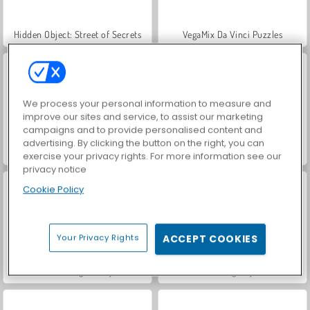
Hidden Object: Street of Secrets
VegaMix Da Vinci Puzzles
We process your personal information to measure and
improve our sites and service, to assist our marketing
campaigns and to provide personalised content and
advertising. By clicking the button on the right, you can
ASMR Makeover & Makeup Studio
World War 2 Shooter
exercise your privacy rights. For more information see our
privacy notice
Cookie Policy
Your Privacy Rights
ACCEPT COOKIES
Farm Merge Valley
Car Parking City Duel