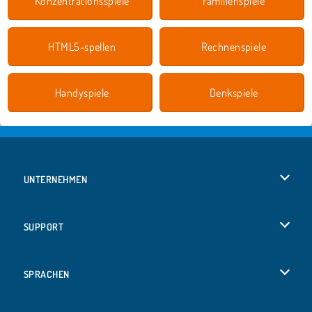
Konzentrationsspiele
Familienspiele
HTML5-spellen
Rechnenspiele
Handyspiele
Denkspiele
UNTERNEHMEN
Benutzungsbedingungen
SUPPORT
Unsere Datenschutzre ...
Hilfe
SPRACHEN
Cookies
English