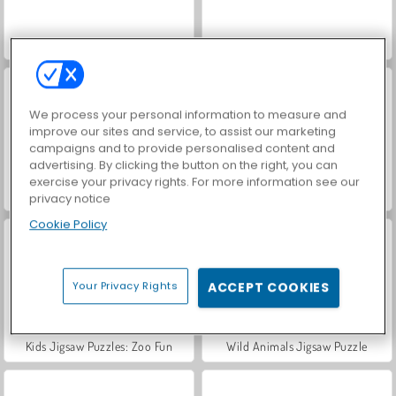
VegaMix Da Vinci Puzzles
Farm Merge Valley
We process your personal information to measure and
improve our sites and service, to assist our marketing
campaigns and to provide personalised content and
advertising. By clicking the button on the right, you can
exercise your privacy rights. For more information see our
Hidden Object: Street of Secrets
ASMR Makeover & Makeup Studio
privacy notice
Cookie Policy
Your Privacy Rights
ACCEPT COOKIES
Kids Jigsaw Puzzles: Zoo Fun
Wild Animals Jigsaw Puzzle