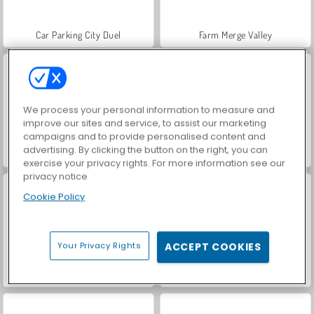
Car Parking City Duel
Farm Merge Valley
We process your personal information to measure and
improve our sites and service, to assist our marketing
campaigns and to provide personalised content and
advertising. By clicking the button on the right, you can
World War 2 Shooter
Hidden Object: Street of Secrets
exercise your privacy rights. For more information see our
privacy notice
Cookie Policy
Your Privacy Rights
ACCEPT COOKIES
VegaMix Da Vinci Puzzles
ASMR Makeover & Makeup Studio