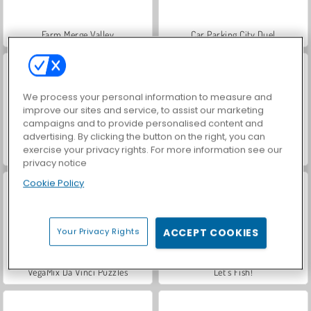
Farm Merge Valley
Car Parking City Duel
We process your personal information to measure and
improve our sites and service, to assist our marketing
campaigns and to provide personalised content and
advertising. By clicking the button on the right, you can
exercise your privacy rights. For more information see our
Hidden Object: Street of Secrets
World War 2 Shooter
privacy notice
Cookie Policy
Your Privacy Rights
ACCEPT COOKIES
VegaMix Da Vinci Puzzles
Let's Fish!