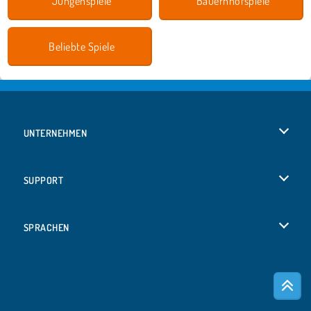
Jungenspiele
Bauernhofspiele
Beliebte Spiele
UNTERNEHMEN
Benutzungsbedingungen
SUPPORT
Unsere Datenschutzre ...
Hilfe
SPRACHEN
Cookies
Русский
Cookie-Kontrolle
Bahasa Indonesia