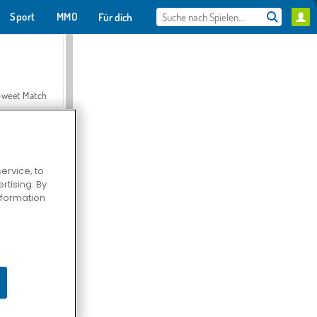
Sport
MMO
Für dich
Sweet Match
ervice, to
tising. By
en Solitaire
information
Farmerama