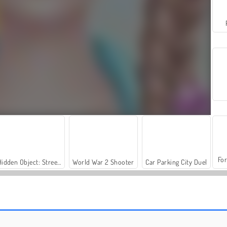
For
Hidden Object: Street of Secrets
World War 2 Shooter
Car Parking City Duel
Mamas Zimmereinrichtung
Eisprinzessin: Puppenhaus