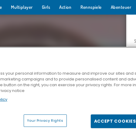
e
Multiplayer
Girls
Action
Rennspiele
Abenteuer
s your personal information to measure and improve our sites and s
r marketing campaigns and to provide personalised content and adver
Z
he button on the right, you can exercise your privacy rights. For more 
rivacy notice
licy
Your Privacy Rights
ACCEPT COOKIES