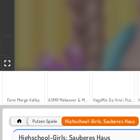
Farm Merge Valley
ASMR Makeover & Makeup Studio
VegaMix Da Vinci Puzzles
Highschool-Girls: Sauberes Haus
Putzen Spiele
Babys Puppenhaus aufräumen
Casino World
Highschool-Girls: Sauberes Haus