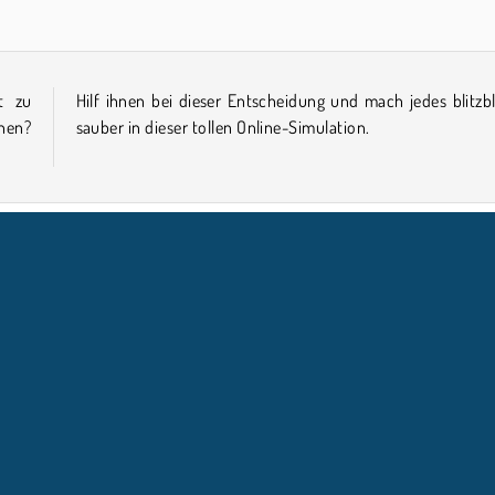
t zu
blank
hen?
sauber in dieser tollen Online-Simulation.
andy
Inneneinrichtung
NTERNEHMEN
SUPPORT
Benutzungsbedingungen
Cookie-Kontrolle
Hilfe
Unsere Datenschutzre ...
Cookies