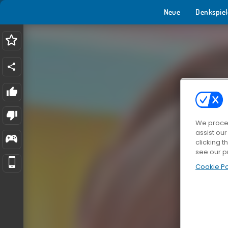
Neue
Denkspiel
We proces
assist ou
clicking t
see our p
Cookie Po