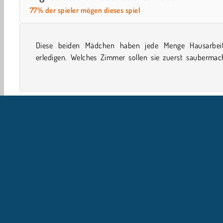
77% der spieler mögen dieses spiel
Diese beiden Mädchen haben jede Menge Hausarbei
Hilf ihnen bei dieser Entscheidung und mach jedes blitz
erledigen. Welches Zimmer sollen sie zuerst saubermac
Simulationsspiele
Putzen
Girls
Hausspiele
H
U