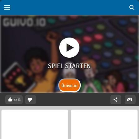
Guivo.io
55%