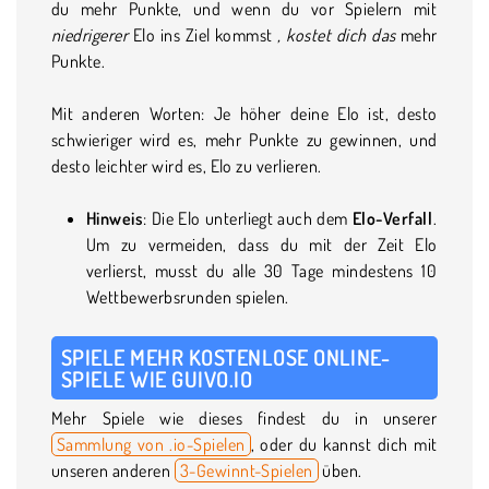
du mehr Punkte, und wenn du vor Spielern mit
niedrigerer
Elo ins Ziel kommst
, kostet dich das
mehr
Punkte.
Mit anderen Worten: Je höher deine Elo ist, desto
schwieriger wird es, mehr Punkte zu gewinnen, und
desto leichter wird es, Elo zu verlieren.
Hinweis
: Die Elo unterliegt auch dem
Elo-Verfall
.
Um zu vermeiden, dass du mit der Zeit Elo
verlierst, musst du alle 30 Tage mindestens 10
Wettbewerbsrunden spielen.
SPIELE MEHR KOSTENLOSE ONLINE-
SPIELE WIE GUIVO.IO
Mehr Spiele wie dieses findest du in unserer
Sammlung von .io-Spielen
, oder du kannst dich mit
unseren anderen
3-Gewinnt-Spielen
üben.