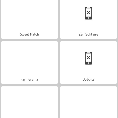
Sweet Match
Zen Solitaire
Farmerama
Bubbits