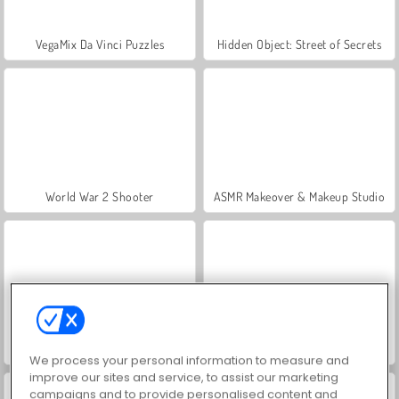
VegaMix Da Vinci Puzzles
Hidden Object: Street of Secrets
World War 2 Shooter
ASMR Makeover & Makeup Studio
Farm Merge Valley
Let's Fish!
We process your personal information to measure and
improve our sites and service, to assist our marketing
campaigns and to provide personalised content and