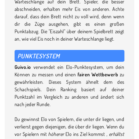
Warteschlange auf dein Brett. Spieler, die besser
abschneiden, erhalten mehr Eis von anderen. Achte
darauf, dass dein Brett nicht zu voll wird, denn wenn
dir die Züge ausgehen, gibt es einen großen
Punktabzug. Die "Eiszahl" über deinem Spielbrett zeigt
an, wie viel Eis noch in deiner Warteschlange liegt.
PUNKTESYSTEM
Guivo.io
verwendet ein Elo-Punktesystem, um dein
Können zu messen und einen
fairen Wettbewerb
zu
gewährleisten. Dieses System ähnelt dem des
Schachspiels. Dein Ranking basiert auf deiner
Punktzahl im Vergleich zu anderen und ändert sich
nach jeder Runde.
Du gewinnst Elo von Spielern, die unter dir liegen, und
verlierst gegen diejenigen, die über dir liegen. Wenn du
vor Spielern mit
höherer
Elo ins Ziel kommst
, erhältst