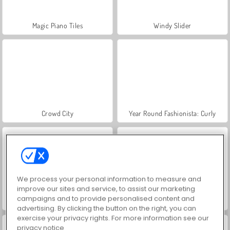
Magic Piano Tiles
Windy Slider
Crowd City
Year Round Fashionista: Curly
We process your personal information to measure and
improve our sites and service, to assist our marketing
campaigns and to provide personalised content and
Hidden Object: Street of Secrets
VegaMix Da Vinci Puzzles
advertising. By clicking the button on the right, you can
exercise your privacy rights. For more information see our
privacy notice