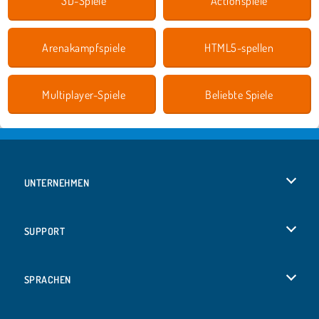
3D-Spiele
Actionspiele
Arenakampfspiele
HTML5-spellen
Multiplayer-Spiele
Beliebte Spiele
UNTERNEHMEN
Benutzungsbedingungen
SUPPORT
Unsere Datenschutzre ...
Hilfe
SPRACHEN
Cookies
English