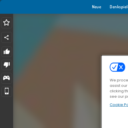
Neue
Denkspiel
We proces
assist ou
clicking t
see our p
Cookie Po