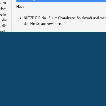
irst
Maus
sches
erlei
NUTZE DIE MAUS, um Charaktere, Spielmodi und meh
, die
den Menüs auszuwählen.
, die
hes!
Keyboard
zwei
PFEIL NACH LINKS, um nach links zu springen.
n.
PFEIL NACH RECHTS DRÜCKEN, um nach rechts
springen.
 auf
Wer hat Down the Mountain entwickelt?
nisse
Down the Mountain wurde von Umbrella Games entwickelt
Point & Click
Beliebte