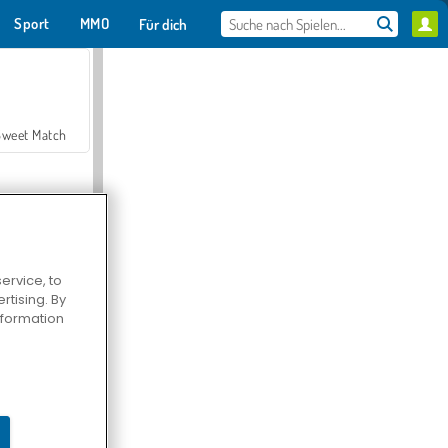
Sport
MMO
Für dich
Sweet Match
ervice, to
tising. By
en Solitaire
information