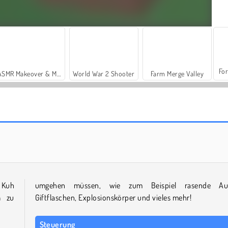
For
ASMR Makeover & Makeup Studio
World War 2 Shooter
Farm Merge Valley
Popcorn Box
Hexable
 Kuh
umgehen müssen, wie zum Beispiel rasende Aut
n
zu
Giftflaschen, Explosionskörper und vieles mehr!
Steuerung