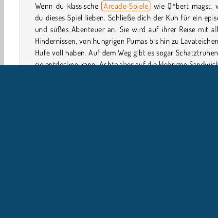
Wenn du klassische
Arcade-Spiele
wie Q*bert magst, w
du dieses Spiel lieben. Schließe dich der Kuh für ein epi
und süßes Abenteuer an. Sie wird auf ihrer Reise mit all
Hindernissen, von hungrigen Pumas bis hin zu Lavateichen
Hufe voll haben. Auf dem Weg gibt es sogar Schatztruhen
sie entdecken kann. Achte aber auf die klebrigen Sandwic
Kogama: The Elevator
und
Boxel Rebound
sind 
Geschicklichkeitsspiele
, die dir ebenfalls gefallen könnte
Wie spielt man Down the Mountain?
Down the Mountain ist ein
Actionspiel
wo du eine Kuh
ihrem Weg zu einem Tal begleitest. Sie wird etliche Hinder
Einzelspieler
Geschicklichkeit
Tap Spiele
HTML5