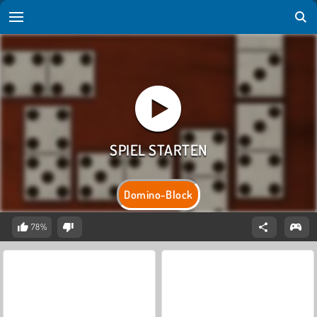
Domino-Block
78%