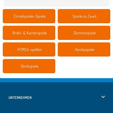
Einzelspieler-Spiele
Spiele zu Zweit
Brett- & Kartenspiele
Dominospiele
HTML5-spellen
Handyspiele
Denkspiele
UNTERNEHMEN
Benutzungsbedingungen