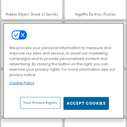
Hidden Object: Street of Secrets
VegaMix Da Vinci Puzzles
We process your personal information to measure and
improve our sites and service, to assist our marketing
campaigns and to provide personalised content and
Casino World
World War 2 Shooter
advertising. By clicking the button on the right, you can
exercise your privacy rights. For more information see our
privacy notice
Cookie Policy
Your Privacy Rights
ACCEPT COOKIES
Car Parking City Duel
ASMR Makeover & Makeup Studio