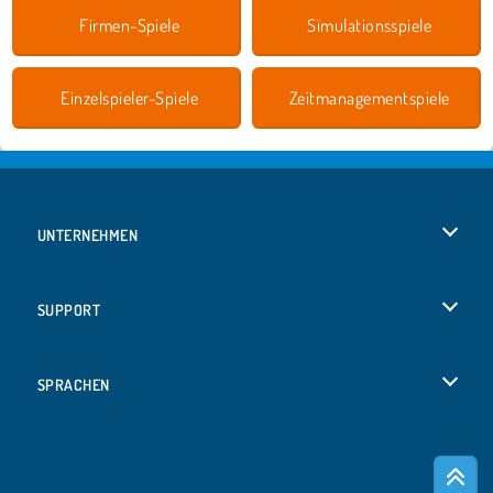
Firmen-Spiele
Simulationsspiele
Einzelspieler-Spiele
Zeitmanagementspiele
UNTERNEHMEN
Benutzungsbedingungen
SUPPORT
Unsere Datenschutzre ...
Hilfe
SPRACHEN
Cookies
English
Cookie-Kontrolle