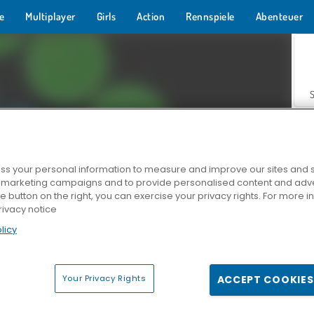
e
Multiplayer
Girls
Action
Rennspiele
Abenteuer
s your personal information to measure and improve our sites and s
r marketing campaigns and to provide personalised content and adver
Z
he button on the right, you can exercise your privacy rights. For more 
rivacy notice
licy
Your Privacy Rights
ACCEPT COOKIES