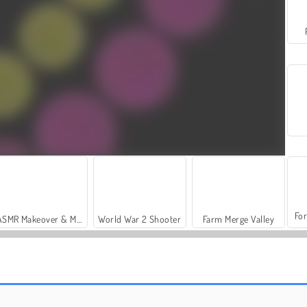
For
ASMR Makeover & Makeup Studio
World War 2 Shooter
Farm Merge Valley
Casino World
Flip the Gun