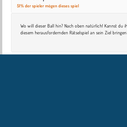
51% der spieler mögen dieses spiel
Wo will dieser Ball hin? Nach oben natürlich! Kannst du i
musst die ständig wechselnden Farben im Auge behal
diesem herausfordernden Rätselspiel an sein Ziel bringe
Einzelspieler
Geschicklichkeit
Knifflig
HTML5
U