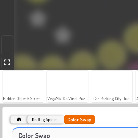
Hidden Object: Street of Secrets
VegaMix Da Vinci Puzzles
Car Parking City Duel
Color Swap
Knifflig Spiele
Royal Story
Let's Fish!
Color Swap