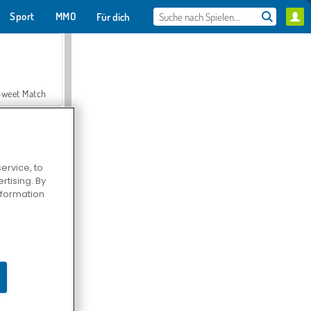
Sport
MMO
Für dich
Sweet Match
ervice, to
tising. By
en Solitaire
information
Farmerama