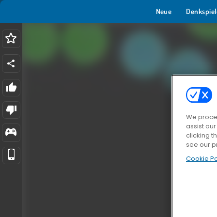
Neue
Denkspiel
We proces
assist ou
clicking t
see our p
Cookie Po