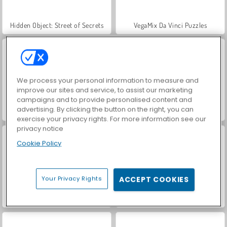
Hidden Object: Street of Secrets
VegaMix Da Vinci Puzzles
We process your personal information to measure and
improve our sites and service, to assist our marketing
campaigns and to provide personalised content and
advertising. By clicking the button on the right, you can
Casino World
World War 2 Shooter
exercise your privacy rights. For more information see our
privacy notice
Cookie Policy
Your Privacy Rights
ACCEPT COOKIES
Car Parking City Duel
Better Than Chess