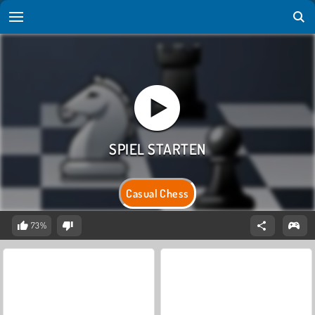
Casual Chess
73%