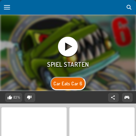
Car Eats Car 6
83%