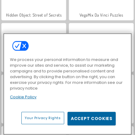
Hidden Object: Street of Secrets
VegaMix Da Vinci Puzzles
We process your personal information to measure and
improve our sites and service, to assist our marketing
ASMR Makeover & Makeup Studio
Farm Merge Valley
campaigns and to provide personalised content and
advertising. By clicking the button on the right, you can
exercise your privacy rights. For more information see our
privacy notice
Cookie Policy
Let's Fish!
Balls and Bricks
Your Privacy Rights
ACCEPT COOKIES