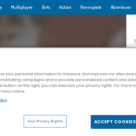
e
Multiplayer
Girls
Action
Rennspiele
Abenteuer
s your personal information to measure and improve our sites and s
r marketing campaigns and to provide personalised content and adver
Z
he button on the right, you can exercise your privacy rights. For more 
rivacy notice
licy
Your Privacy Rights
ACCEPT COOKIES