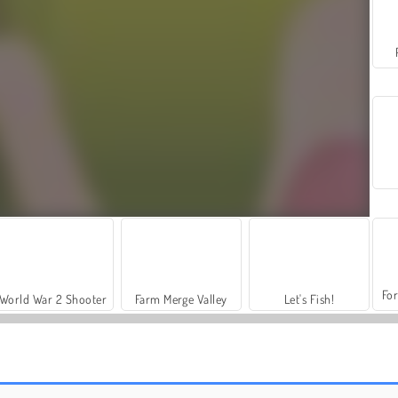
For
World War 2 Shooter
Farm Merge Valley
Let's Fish!
Instagirls: Ankleiden
Halloween: Ein Kostüm für Dove