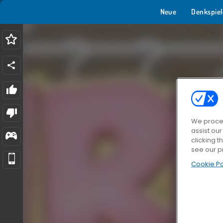
Neue
Denkspiel
We proces
assist ou
clicking t
see our p
Cookie Po