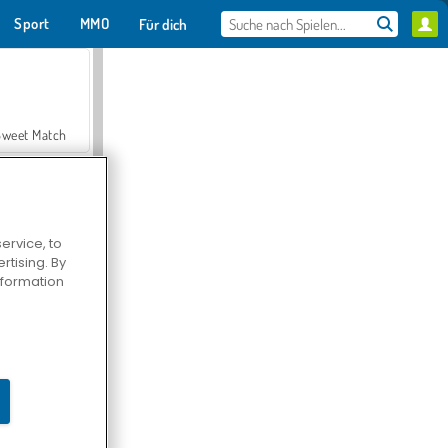
Sport
MMO
Für dich
Sweet Match
ervice, to
tising. By
en Solitaire
information
Farmerama