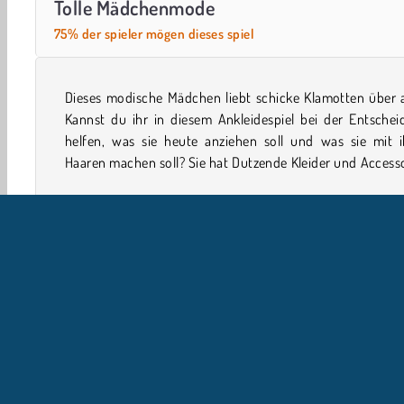
Tolle Mädchenmode
75% der spieler mögen dieses spiel
Dieses modische Mädchen liebt schicke Klamotten über a
zur Auswahl, sodass du Hunderte verschiedene Stile gest
Kannst du ihr in diesem Ankleidespiel bei der Entschei
helfen, was sie heute anziehen soll und was sie mit i
Haaren machen soll? Sie hat Dutzende Kleider und Access
Kleider
Girls
Handy
U