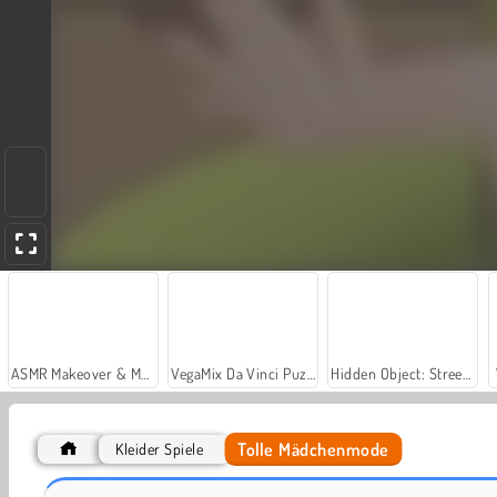
ASMR Makeover & Makeup Studio
VegaMix Da Vinci Puzzles
Hidden Object: Street of Secrets
Tolle Mädchenmode
Kleider Spiele
Instagirls: Valentines Dress-Up
Geisha: Make-up & anziehen