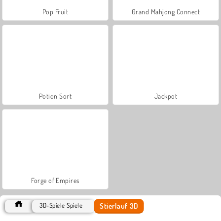
Pop Fruit
Grand Mahjong Connect
Potion Sort
Jackpot
Forge of Empires
Stierlauf 3D
3D-Spiele Spiele