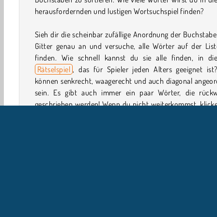
herausfordernden und lustigen Wortsuchspiel finden?
Sieh dir die scheinbar zufällige Anordnung der Buchstab
Gitter genau an und versuche, alle Wörter auf der List
finden. Wie schnell kannst du sie alle finden, in di
Rätselspiel
, das für Spieler jeden Alters geeignet ist
können senkrecht, waagerecht und auch diagonal angeor
sein. Es gibt auch immer ein paar Wörter, die rückw
geschrieben werden! Wenn du nicht weiterkommst, klicke
die Schaltfläche mit der Glühbirne. Du wirst dann e
hilfreichen Hinweis erhalten.
Wie spielt man Word Search?
Word Search ist ein kniffliges Online-
Wortspiel
. Du mus
jedem Level alle Wörter finden, die irgendwo in einem G
aus durcheinandergewürfelten Buchstaben versteckt sind
kannst das Spiel unterbrechen, indem du auf den T