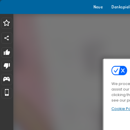
Neue
Denkspiel
We proces
assist ou
clicking t
see our p
Cookie Po