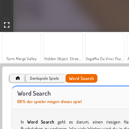
Farm Merge Valley
Hidden Object: Street of Secrets
VegaMix Da Vinci Puzzles
Word Search
Denkspiele Spiele
Let's Fish!
Words of Wonders
Word Search
68% der spieler mögen dieses spiel
In
Word Search
geht es darum, einen riesigen Ha
Buchstaben zu sortieren. Wie viele Wörter wirst du in d