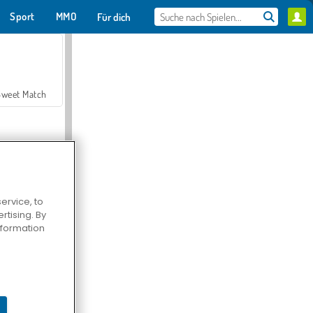
Sport
MMO
Für dich
Sweet Match
ervice, to
tising. By
en Solitaire
information