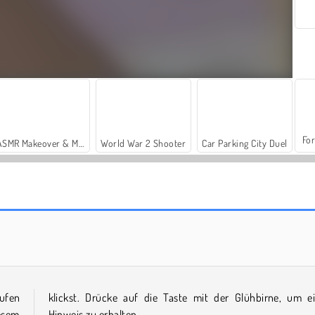
For
ASMR Makeover & Makeup Studio
World War 2 Shooter
Car Parking City Duel
Crocword: Crossword Puzzle Game
Wörter finden
ufen
klickst. Drücke auf die Taste mit der Glühbirne, um e
iesem
Hinweis zu erhalten.