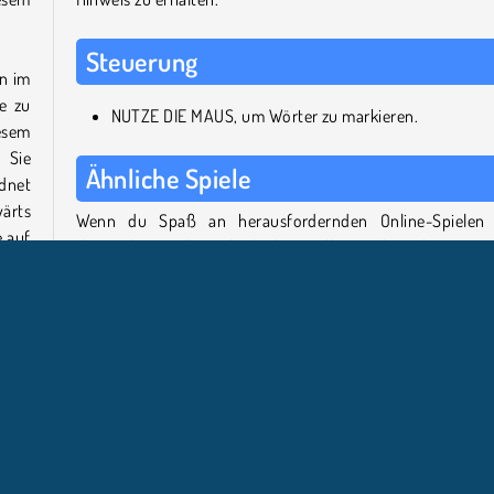
Steuerung
en im
e zu
NUTZE DIE MAUS, um Wörter zu markieren.
esem
? Sie
Ähnliche Spiele
dnet
ärts
Wenn du Spaß an herausfordernden Online-Spielen
 auf
diesem hast, solltest du dir diese tollen Titel ansehen.
inen
Crocword: Crossword Puzzle Game
Kitty Scramble
Microsoft Wordament
Gartic.io
st in
itter
Wer hat Word Search entwickelt?
. Du
imer
Word Search wurde von Softgames erstellt.