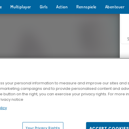
e
Multiplayer
Girls
Action
Rennspiele
Abenteuer
s your personal information to measure and improve our sites and s
r marketing campaigns and to provide personalised content and adver
Z
he button on the right, you can exercise your privacy rights. For more 
rivacy notice
licy
Your Privacy Rights
ACCEPT COOKIES