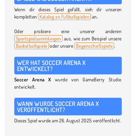
Wenn dir dieses Spiel gefällt, sieh dir unseren
kompletten
Katalog an Fußballspielen
an.
Oder probiere eine unserer anderen
Sportspielsammlungen
aus, wie zum Beispiel unsere
Basketballspiele
oder unsere
Bogenschießspiele
.
WER HAT SOCCER ARENA X
ENTWICKELT?
Soccer Arena X
wurde von GameBerry Studio
entwickelt.
WANN WURDE SOCCER ARENA X
VERÖFFENTLICHT?
Dieses Spiel wurde am 26. August 2025 veröffentlicht.