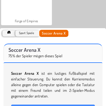
Forge of Empires
Soccer Arena X
Sport Spiele
Soccer Arena X
75% der Spieler mögen dieses Spiel
Soccer Arena X
ist ein lustiges Fußballspiel mit
einfacher Steuerung. Du kannst den Karrieremodus
alleine gegen den Computer spielen oder die Tastatur
mit einem Freund teilen und im 2-Spieler-Modus
gegeneinander antreten.