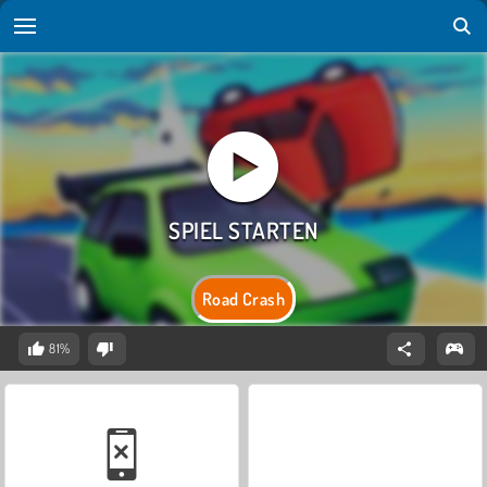
Road Crash
81%