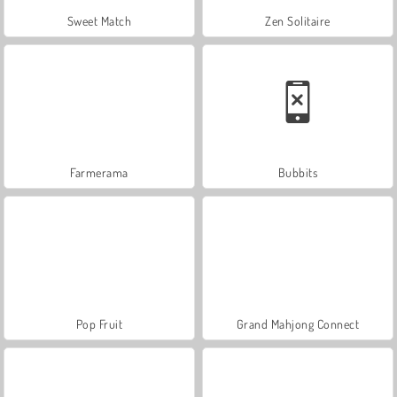
Sweet Match
Zen Solitaire
Farmerama
Bubbits
Pop Fruit
Grand Mahjong Connect