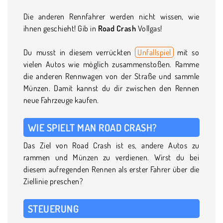
Die anderen Rennfahrer werden nicht wissen, wie
ihnen geschieht! Gib in
Road Crash
Vollgas!
Du musst in diesem verrückten
Unfallspiel
mit so
vielen Autos wie möglich zusammenstoßen. Ramme
die anderen Rennwagen von der Straße und sammle
Münzen. Damit kannst du dir zwischen den Rennen
neue Fahrzeuge kaufen.
WIE SPIELT MAN ROAD CRASH?
Das Ziel von Road Crash ist es, andere Autos zu
rammen und Münzen zu verdienen. Wirst du bei
diesem aufregenden Rennen als erster Fahrer über die
Ziellinie preschen?
STEUERUNG