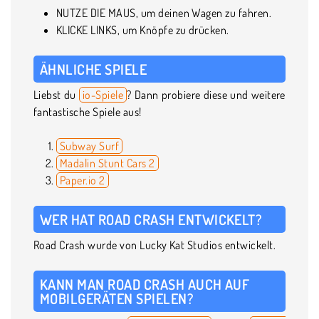
NUTZE DIE MAUS, um deinen Wagen zu fahren.
KLICKE LINKS, um Knöpfe zu drücken.
ÄHNLICHE SPIELE
Liebst du
io-Spiele
? Dann probiere diese und weitere
fantastische Spiele aus!
Subway Surf
Madalin Stunt Cars 2
Paper.io 2
WER HAT ROAD CRASH ENTWICKELT?
Road Crash wurde von Lucky Kat Studios entwickelt.
KANN MAN ROAD CRASH AUCH AUF
MOBILGERÄTEN SPIELEN?