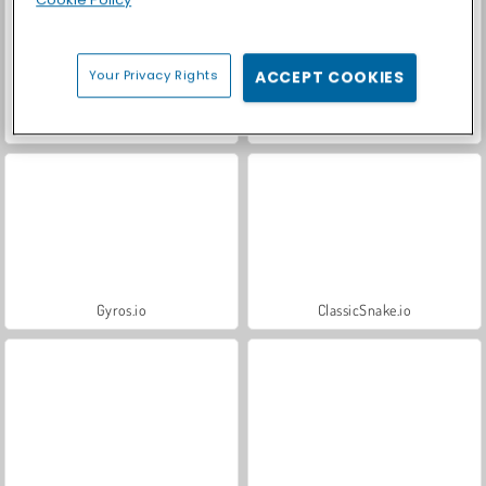
Your Privacy Rights
ACCEPT COOKIES
Casino World
ASMR Makeover & Makeup Studio
Gyros.io
ClassicSnake.io