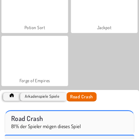
Potion Sort
Jackpot
Forge of Empires
Road Crash
Arkadenspiele Spiele
Road Crash
81% der Spieler mögen dieses Spiel