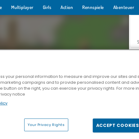
e
Multiplayer
Girls
Action
Rennspiele
Abenteuer
s your personal information to measure and improve our sites and s
r marketing campaigns and to provide personalised content and adver
Z
he button on the right, you can exercise your privacy rights. For more 
rivacy notice
licy
Your Privacy Rights
ACCEPT COOKIES