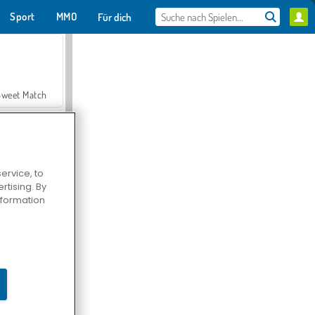
Sport
MMO
Für dich
Sweet Match
ervice, to
tising. By
en Solitaire
information
Farmerama