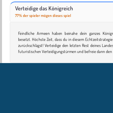
Let's Fish!
ASMR Makeover & Makeup Studio
Verteidige das Königreich
77% der spieler mögen dieses spiel
Feindliche Armeen haben beinahe dein ganzes Königr
des Königreichs. Während deines Feldzugs kannst du 
besetzt. Höchste Zeit, dass du in diesem Echtzeitstrategie
fantastische magische Upgrades kaufen, die deine Ritte
zurückschlägst! Verteidige den letzten Rest deines Lande
futuristischen Verteidigungstürmen und befreie dann den
Einzelspieler
Strategie
Turmverteidigung
WebGL
U