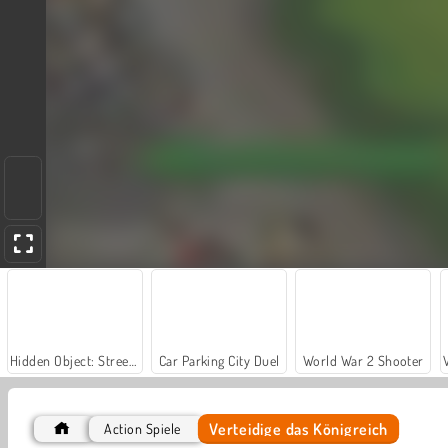
Hidden Object: Street of Secrets
Car Parking City Duel
World War 2 Shooter
Verteidige das Königreich
Action Spiele