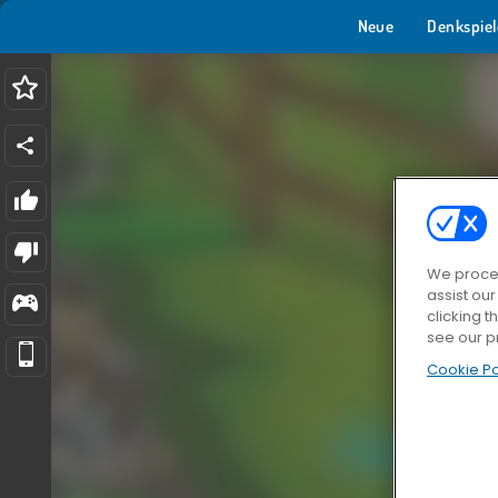
Neue
Denkspiel
We proces
assist ou
clicking t
see our p
Cookie Po