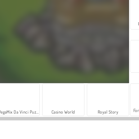
For
VegaMix Da Vinci Puzzles
Casino World
Royal Story