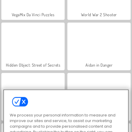
VegaMix Da Vinci Puzzles
World War 2 Shooter
Hidden Object: Street of Secrets
Aidan in Danger
We process your personal information to measure and
Battle Arena: RPG Online
ASMR Makeover & Makeup Studio
improve our sites and service, to assist our marketing
campaigns and to provide personalised content and
advertising. By clicking the button on the right, you can