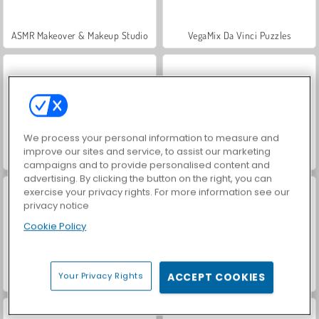
ASMR Makeover & Makeup Studio
VegaMix Da Vinci Puzzles
We process your personal information to measure and
improve our sites and service, to assist our marketing
Royal Story
Farm Merge Valley
campaigns and to provide personalised content and
advertising. By clicking the button on the right, you can
exercise your privacy rights. For more information see our
privacy notice
Cookie Policy
Your Privacy Rights
ACCEPT COOKIES
Hidden Object: Street of Secrets
World War 2 Shooter